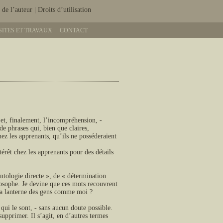
 de l’auteur
|
Droits d’utilisation
SITES ET TRAVAUX
CONTACT
 et, finalement, l’incompréhension, -
de phrases qui, bien que claires,
ez les apprenants, qu’ils ne posséderaient
ntérêt chez les apprenants pour des détails
ontologie directe », de « détermination
osophe. Je devine que ces mots recouvrent
r la lanterne des gens comme moi ?
ui le sont, - sans aucun doute possible.
 supprimer. Il s’agit, en d’autres termes