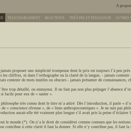
A propos
UE
TELECHARGEMENT
REACTIONS
THÉÂTRE ET PÉDAGOGIE
AUTRES 
 jamais proposer une simplicité trompeuse dont le prix est toujours l’à peu près
 les chiffres, ni dans l’orthographe ou la clarté de la langue, - jamais contenir 
mais contenir de mots inutiles ou obscurs - jamais présumer de connaissances, ch
: d’être trop détaillé, ou ennuyeux. Il ne faut pas non plus préjuger l’absence d’i
 si facile pour eux de « sauter ».
 philosophe très connu dont le titre m’a attiré. Dès l’introduction, il parle « d’
e « conscience rêveuse », de « liens anthropocosmiques ». Je ne suis pas phil
roduction aurait-elle été vraiment plus longue s’il avait pris la peine d’éclaire
ut le monde (*). On n’a le droit de considérer comme connues que les notions q
n contribue à cette clarté il faut la donner. Si elle n’y contribue pas, il faut la