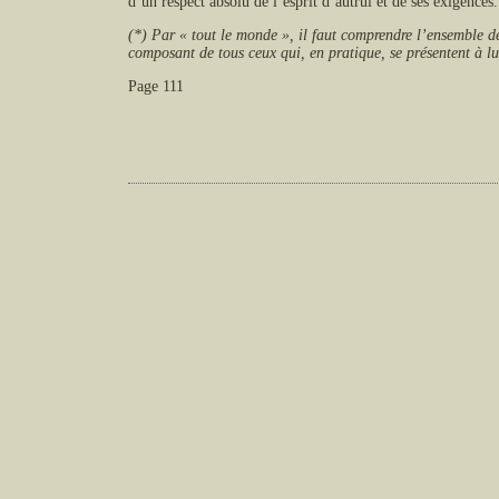
d’un respect absolu de l’esprit d’autrui et de ses exigences.
(*) Par « tout le monde », il faut comprendre l’ensemble d
composant de tous ceux qui, en pratique, se présentent à l
Page 111