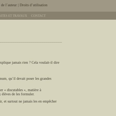
 de l’auteur
|
Droits d’utilisation
SITES ET TRAVAUX
CONTACT
xplique jamais rien ? Cela voulait-il dire
nimum, qu’il devait poser les grandes
ter « discutables », matière à
ux élèves de les formuler.
ir, et surtout ne jamais les en empêcher