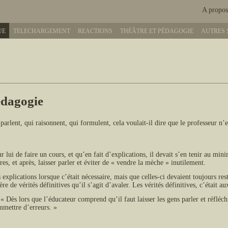
A propos
UE
TELECHARGEMENT
REACTIONS
THÉÂTRE ET PÉDAGOGIE
AUTRES 
édagogie
 parlent, qui raisonnent, qui formulent, cela voulait-il dire que le professeur n’e
ur lui de faire un cours, et qu’en fait d’explications, il devait s’en tenir au mi
es, et après, laisser parler et éviter de « vendre la mèche » inutilement.
 explications lorsque c’était nécessaire, mais que celles-ci devaient toujours res
re de vérités définitives qu’il s’agit d’avaler. Les vérités définitives, c’était a
 « Dès lors que l’éducateur comprend qu’il faut laisser les gens parler et réfléch
ommettre d’erreurs. »