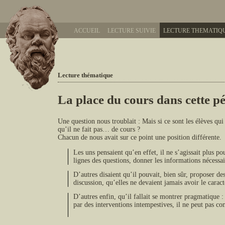
ACCUEIL
LECTURE SUIVIE
LECTURE THEMATIQ
Lecture thématique
La place du cours dans cette p
Une question nous troublait : Mais si ce sont les élèves qui
qu’il ne fait pas… de cours ?
Chacun de nous avait sur ce point une position différente.
Les uns pensaient qu’en effet, il ne s’agissait plus po
lignes des questions, donner les informations nécessair
D’autres disaient qu’il pouvait, bien sûr, proposer des
discussion, qu’elles ne devaient jamais avoir le caractè
D’autres enfin, qu’il fallait se montrer pragmatique :
par des interventions intempestives, il ne peut pas c